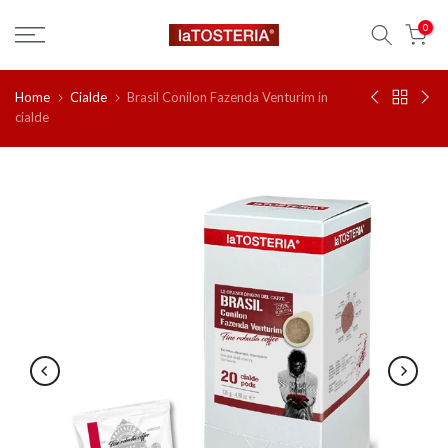
Salta
0
al
contenuto
Home
Cialde
Brasil Conilon Fazenda Venturim in
cialde