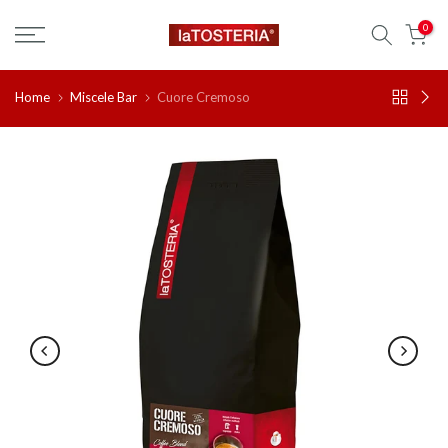
Salta
0
al
contenuto
Home
Miscele Bar
Cuore Cremoso