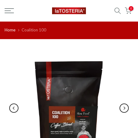
Salta
0
al
contenuto
Home
Coalition 100