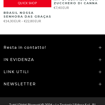
QUICK SHOP
ZUCCHERO DI CANNA
€7,40 EUR
BRASIL NOSSA
SENHORA DAS GRAÇAS
€14,30 EUR – €22,80 EUR
Resta in contatto!
IN EVIDENZA
LINK UTILI
NEWSLETTER
Tutti i Diritti Riservati © 2026 – La Tosteria | Sideca S.r.L. P.I.